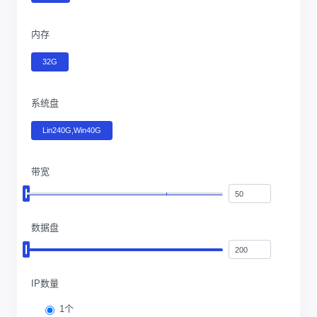
内存
32G
系统盘
Lin240G,Win40G
带宽
数据盘
IP数量
1个