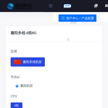
HOT
用户中心 / 产品配置
购物
服务条款
襄阳多线-8核8G
车
区域
襄阳多线机房
节点id
襄阳机房
CPU
8核