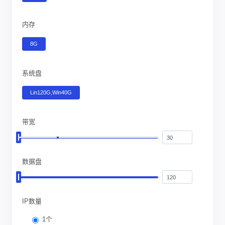
内存
8G
系统盘
Lin120G,Win40G
带宽
数据盘
IP数量
1个