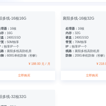
阳多线-16核16G
襄阳多线-16核32G
处理器：
16核
处理器：
16核
内存：
16G
内存：
32G
硬盘：
240GSSD
硬盘：
240GSSD
带宽：
50M独享
带宽：
70M独享
P：
独享IP一个
IP：
独享IP一个
线路：
襄阳多线高防机房
线路：
襄阳多线高防机房
防御：
600G单机防御（秒解）
防御：
200G单机防御（秒解
¥ 188.00 元 / 月
¥ 218.
立即购买
立即购买
阳多线-32核32G