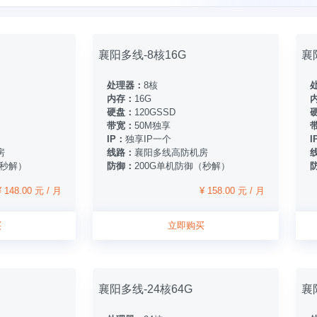
襄阳多线-8核16G
襄
处理器：
8核
内存：
16G
硬盘：
120GSSD
带宽：
50M独享
IP：
独享IP一个
I
房
线路：
襄阳多线高防机房
（秒解）
防御：
200G单机防御（秒解）
¥ 148.00 元 / 月
¥ 158.00 元 / 月
买
立即购买
襄阳多线-24核64G
襄