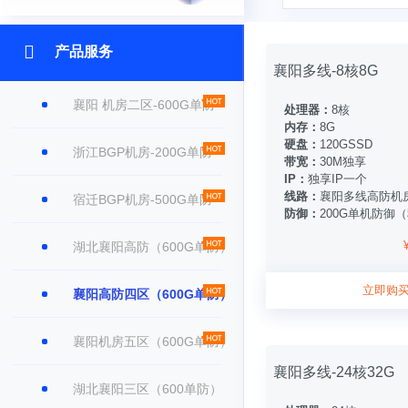
产品服务
襄阳多线-8核8G
襄阳 机房二区-600G单防
处理器：
8核
内存：
8G
硬盘：
120GSSD
浙江BGP机房-200G单防
带宽：
30M独享
IP：
独享IP一个
线路：
襄阳多线高防机
宿迁BGP机房-500G单防
防御：
200G单机防御
湖北襄阳高防（600G单防）
立即购
襄阳高防四区（600G单防）
襄阳机房五区（600G单防）
襄阳多线-24核32G
湖北襄阳三区（600单防）