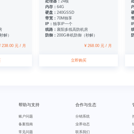
处理器：
24核
内存：
64G
硬盘：
240GSSD
带宽：
70M独享
IP：
独享IP一个
I
房
线路：
襄阳多线高防机房
（秒解）
防御：
200G单机防御（秒解）
¥ 238.00 元 / 月
¥ 268.00 元 / 月
买
立即购买
帮助与支持
合作与生态
账户问题
分销系统
备案指南
业界动态
常见问题
联系我们