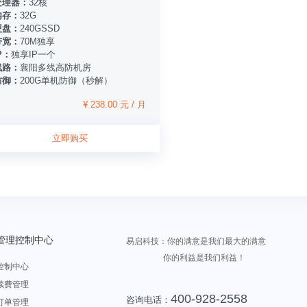
处理器：
32核
内存：
32G
硬盘：
240GSSD
带宽：
70M独享
P：
独享IP一个
线路：
襄阳多线高防机房
防御：
200G单机防御（秒解）
¥ 238.00 元 / 月
立即购买
管理控制中心
易启科技：你的满意是我们最大的满意
你的利益是我们利益！
控制中心
续费管理
400-928-2558
咨询电话：
订单管理